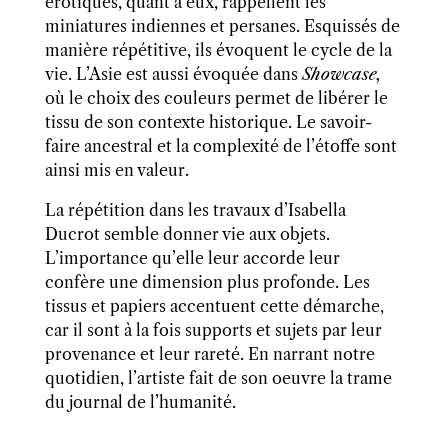
érotiques, quant à eux, rappellent les
miniatures indiennes et persanes. Esquissés de
manière répétitive, il
s
évoquent le cycle de la
vie. L’Asie est aussi évoquée dans
Showcase,
où le choix des couleurs permet de libérer le
tissu
de son contexte historique. Le savoir-
faire ancestral et la complexité de l’étoffe sont
ainsi
mis en valeur
.
La répétition dans les travaux d’Isabella
Ducrot
semble donner vie aux objets
.
L’importance qu’elle leur accorde leur
confère
une dimension plus profonde. Les
tissus et papier
s
accentuent cette démarche,
car il sont à la fois support
s
et sujet
s
par
leur
provenance et leur rareté.
En narrant notre
quotidien, l’artiste fait de son oeuvre la trame
du journal de l’humanité.