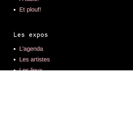
Et plouf!
Les expos
L’agenda
Les artistes
Les lieux
Les articles
Art contemporain
Mode
Design