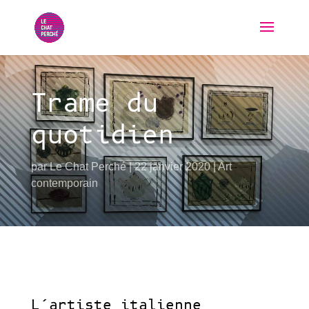
Trame du
quotidien
par
Le Chat Perché
22 janvier 2020
Art
contemporain
L’artiste italienne