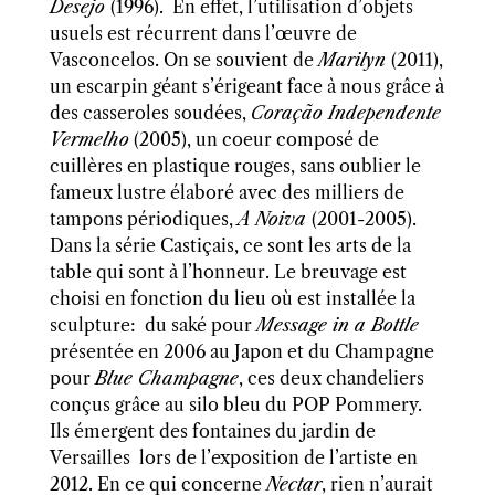
Desejo
(1996)
.
En effet, l’utilisation d’objets
usuels est récurrent dans l’œuvre de
Vasconcelos. On se souvient de
Marilyn
(2011),
un escarpin géant s’érigeant face à nous grâce à
des casseroles soudées,
Coração Independente
Vermelho
(2005), un coeur composé de
cuillères en plastique rouges, sans oublier le
fameux lustre élaboré avec des milliers de
tampons périodiques,
A Noiva
(2001-2005).
Dans la
série Castiçais, ce sont les arts de la
table qui sont à l’honneur. Le breuvage est
choisi en fonction du lieu où est installée la
sculpture:
du saké pou
r
Message in a Bottle
présentée en 2006 au Japon et du Champagne
pour
Blue Champagne
, ces deux chandeliers
conçus grâce au silo bleu du POP Pommery.
Ils émergent des fontaines du jardin de
Versailles
lors de l’exposition de l’artiste en
2012. En ce qui concerne
Nectar
, rien n’aurait