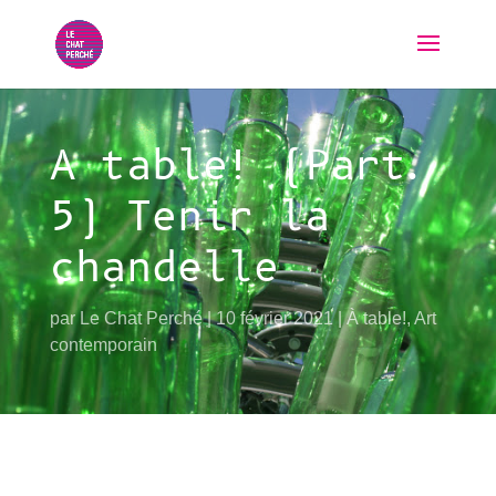
A table! (Part.
5) Tenir la
chandelle
par
Le Chat Perché
10 février 2021
À table!
,
Art
contemporain