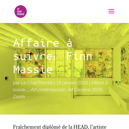
Affaire à
suivre: Finn
Massie
par
Le Chat Perché
19 janvier 2026
Affaire à
suivre...
,
Art contemporain
,
Art Genève 2026
,
Zoom
Fraîchement diplômé de la HEAD, l’artiste