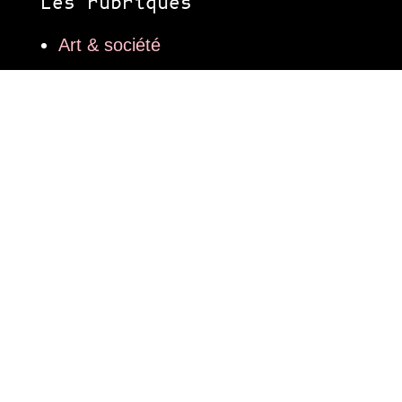
Les rubriques
Art & société
Essais et littérature
Femmes sculptrices
Billets d’humeur
Conversations impossibles
Le saviez-vous?
A table!
Et plouf!
Les expos
L’agenda