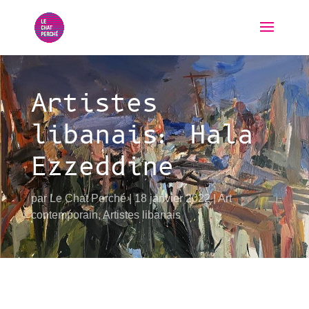
Artistes
libanais: Hala
Ezzeddine
par
Le Chat Perché
18 janvier 2022
Art
contemporain
,
Artistes libanais