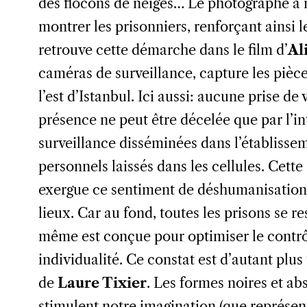
des flocons de neiges… Le photographe a n
montrer les prisonniers, renforçant ainsi 
retrouve cette démarche dans le film d’
Al
caméras de surveillance, capture les pièce
l’est d’Istanbul. Ici aussi: aucune prise de
présence ne peut être décelée que par l’i
surveillance disséminées dans l’établisse
personnels laissés dans les cellules. Cett
exergue ce sentiment de déshumanisation d
lieux. Car au fond, toutes les prisons se r
même est conçue pour optimiser le contrô
individualité. Ce constat est d’autant plu
de
Laure Tixier
. Les formes noires et a
stimulent notre imagination (que représen