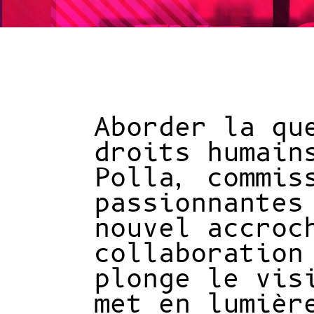
Aborder la qu
droits humain
Polla, commis
passionnantes
nouvel accroc
collaboration
plonge le vis
met en lumièr