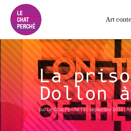
Art cont
La priso
Dollon à
par
Le Chat Perché
10 septembre 2018
Ar