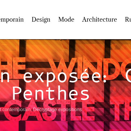
emporain
Design
Mode
Architecture
R
n exposée: 
 Penthes
t contemporain
,
Décryptage expositions