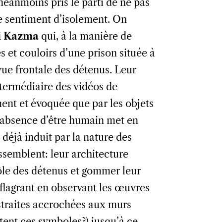
éanmoins pris le parti de ne pas
le sentiment d’isolement. On
i Kazma
qui, à la manière de
s et couloirs d’une prison située à
 vue frontale des détenus. Leur
ntermédiaire des vidéos de
ment et évoquée que par les objets
e absence d’être humain met en
éjà induit par la nature des
essemblent: leur architecture
le des détenus et gommer leur
s flagrant en observant les œuvres
bstraites accrochées aux murs
tent ces symboles?) jusqu’à ce