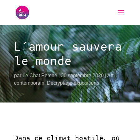
L’amour sauvera
le monde
par
Le Chat Perché
30 septembre 2020
Art
contemporain
,
Décryptage expositions
Dans ce climat hostile, où