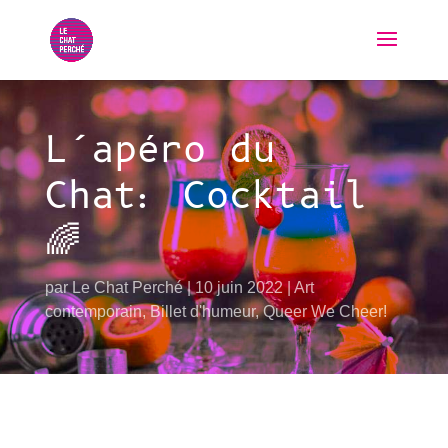
L’apéro du
Chat: Cocktail
🌈
par
Le Chat Perché
10 juin 2022
Art
contemporain
,
Billet d'humeur
,
Queer We Cheer!