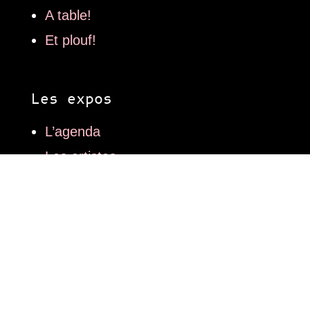
A table!
Et plouf!
Les expos
L’agenda
Les artistes
Les lieux
Les articles
Art contemporain
Mode
Design