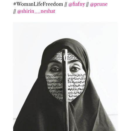
#WomanLifeFreedom //
@fiafny
//
@prune
//
@shirin__neshat