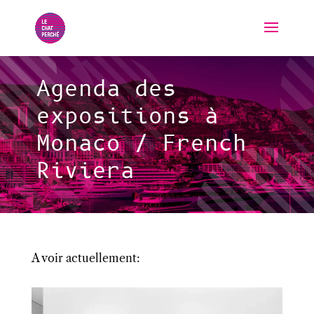
Agenda des
expositions à
Monaco / French
Riviera
A voir actuellement: