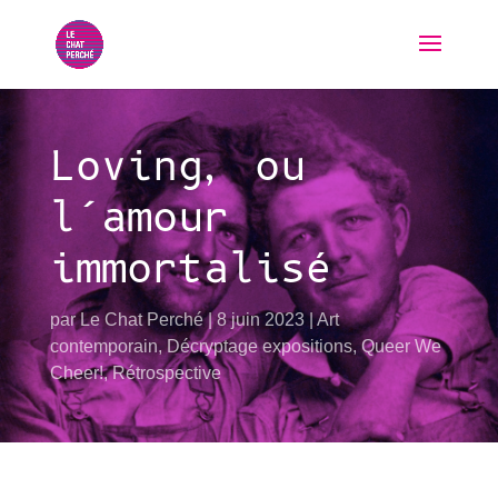
Loving, ou
l’amour
immortalisé
par
Le Chat Perché
8 juin 2023
Art
contemporain
,
Décryptage expositions
,
Queer We
Cheer!
,
Rétrospective