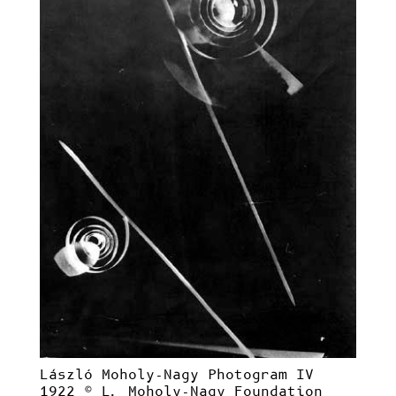
László Moholy-Nagy Photogram IV
1922
© L. Moholy-Nagy Foundation