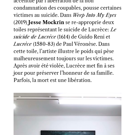
accentué par
l’aberration de la non
condamnation des coupables, pousse certaines
victimes au suicide
. Dans
Weep Into My Eyes
(2019)
Jesse Mockrin
se re-approprie deux
toiles représentant le suicide de Lucrèce:
Le
suicide de Lucrèce
(1614) de Guido Reni et
Lucrèce
(1580-83) d
e Paul Véronèse. Dans
cette toile, l’artiste illustre le poids qui pèse
malheureusement toujours sur les victimes.
Après avoir été violée, Lucrèce met fin à ses
jour pour préserver l’honneur de sa famille.
Parfois, la mort est une libération.