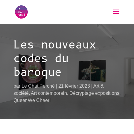
Les nouveaux
codes du
baroque
par
Le Chat Perché
21 février 2023
Art &
société
,
Art contemporain
,
Décryptage expositions
,
Queer We Cheer!