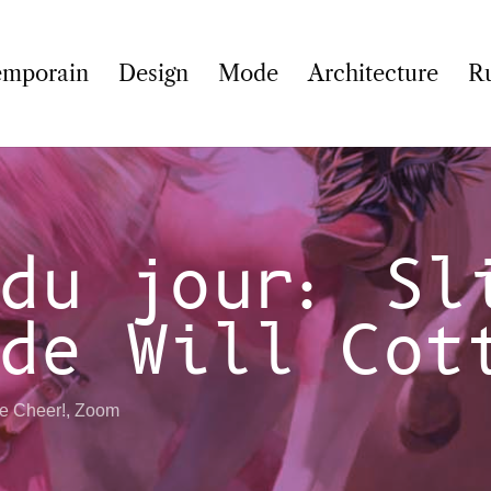
emporain
Design
Mode
Architecture
R
du jour: Sl
de Will Cot
e Cheer!
,
Zoom