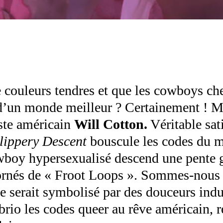
de couleurs tendres et que les cowboys ch
d’un monde meilleur ? Certainement ! Mai
iste américain
Will Cotton.
Véritable sati
lippery Descent
bouscule les codes du 
boy hypersexualisé descend une pente gl
ornés de « Froot Loops ». Sommes-nous 
 serait symbolisé par des douceurs indus
 brio les codes queer au rêve américain, 