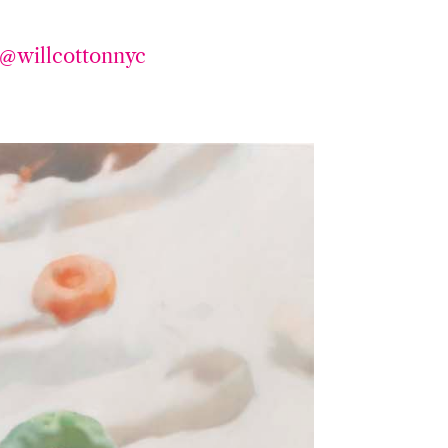
@willcottonnyc