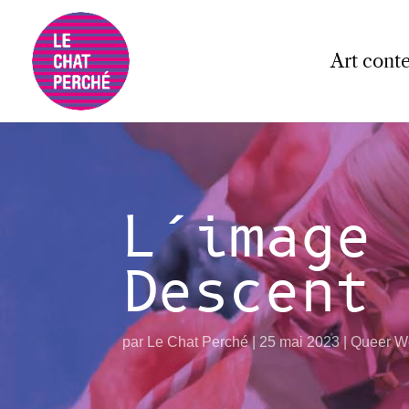
Art cont
L’image 
Descent 
par
Le Chat Perché
25 mai 2023
Queer W