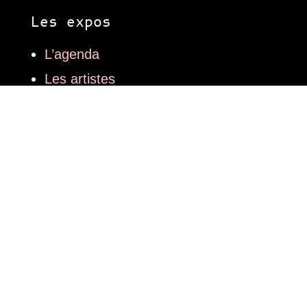
Les expos
L’agenda
Les artistes
Les lieux
Les articles
Art contemporain
Mode
Design
Infos