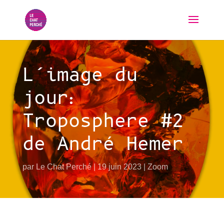
L’image du
jour:
Troposphere #2
de André Hemer
par
Le Chat Perché
19 juin 2023
Zoom