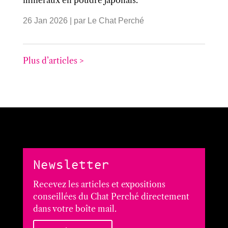
minéraux en poudre japonais.
26 Jan 2026
| par
Le Chat Perché
Plus d’articles >
Newsletter
Recevez les articles et expositions
conseillées du Chat Perché directement
dans votre boîte mail.