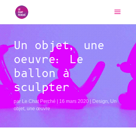
Un objet, une
oeuvre: Le
ballon à
sculpter
par
Le Chat Perché
16 mars 2020
Design
,
Un
objet, une œuvre