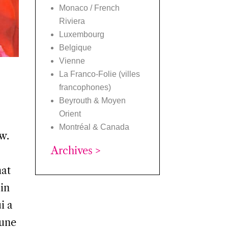
Monaco / French
Riviera
Luxembourg
Belgique
Vienne
La Franco-Folie (villes
francophones)
Beyrouth & Moyen
Orient
Montréal & Canada
ow.
Archives >
mat
ain
i a
 une