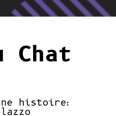
u Chat
une histoire:
alazzo