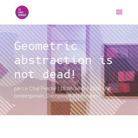
Geometric
abstraction is
not dead!
par
Le Chat Perché
18 décembre 2020
Art
contemporain
,
Décryptage expositions