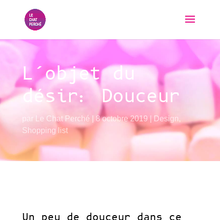
L’objet du
désir: Douceur
par
Le Chat Perché
8 octobre 2019
Design
,
Shopping list
Un peu de douceur dans ce