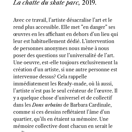
La chatte du skate parc,
2019.
Avec ce travail, l’artiste désacralise l’art
et le
rend plus accessible.
Elle met
”
en danger” ses
œuvres en les affichant en dehors d’un
lieu
qui
leur est habituellement dédi
é
. L’intervention
de
personne
s
anonymes nous mène à nous
pos
er
des questions sur l’universalité de l’art.
Une oeuvre,
est-elle toujours exclusivement la
création d’un artiste, si une autre personne est
intervenue dessus?
Cela rappelle
immédiatement les Ready-made, où là aussi,
l’artiste n’est pas le seul créateur de l’œuvre. Il
y a quelque chose d’universel et de collectif
dans les
Dons urbains
de Barbara Cardinale,
comme si ces dessins reflétaient l’âme d’un
quartier, qu’ils en étaient sa mémoire. Une
mémoire collective dont chacun en serait le