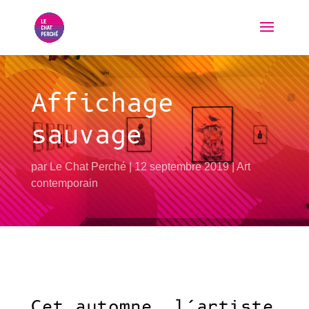
Affichage
sauvage
par
Le Chat Perché
12 septembre 2019
Art
contemporain
Cet
automne, l’artiste