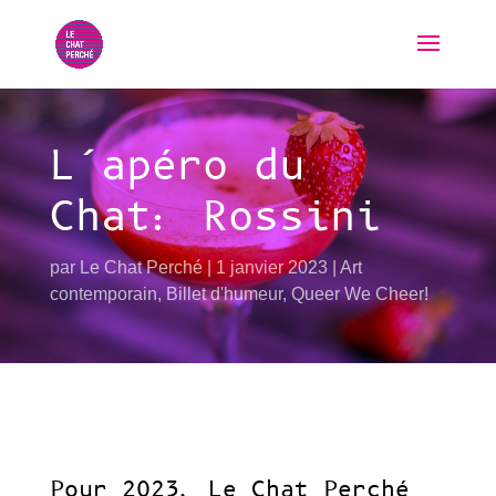
L’apéro du
Chat: Rossini
par
Le Chat Perché
1 janvier 2023
Art
contemporain
,
Billet d'humeur
,
Queer We Cheer!
Pour 2023, Le Chat Perché