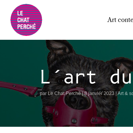
Art cont
L’art du
par
Le Chat Perché
8 janvier 2023
Art & s