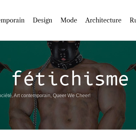
emporain
Design
Mode
Architecture
R
 fétichisme
ociété
,
Art contemporain
,
Queer We Cheer!