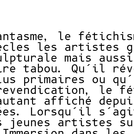
antasme, le fétichis
ècles les artistes g
ulpturale mais aussi
ire tabou. Qu’il rév
lus primaires ou qu’
revendication, le fé
autant affiché depui
ées. Lorsqu’il s’agi
s jeunes artistes su
 Immersion dans les 