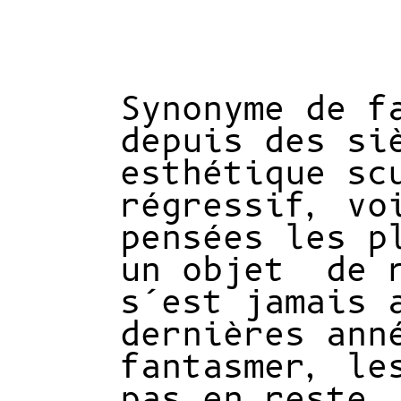
Synonyme de f
depuis des si
esthétique sc
régressif, vo
pensées les p
un objet
de 
s’est jamais 
dernières ann
fantasmer, le
pas en reste.