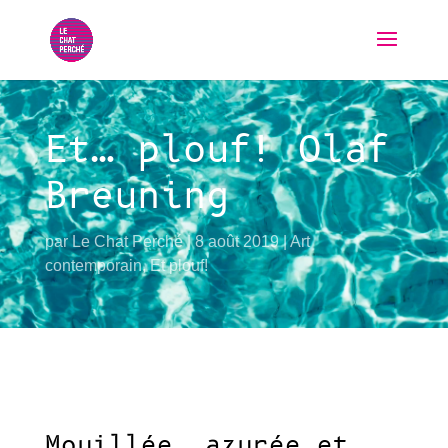
Et… plouf! Olaf
Breuning
par
Le Chat Perché
8 août 2019
Art
contemporain
,
Et plouf!
Mouillée, azurée et