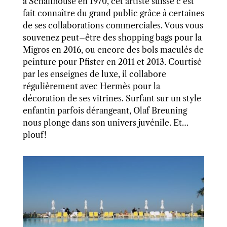
à Schaffhouse en 1970, cet artiste suisse c’est
fait connaître du grand public grâce à certaines
de ses collaborations commerciales
.
Vous vous
souvenez
peut
–
être des shopping bags pour la
Migros en 2016, ou encore des bols maculé
s
de
peinture pour Pfister en 2011 et 2013. Courtisé
par les enseignes de luxe, il collabore
régulièrement avec Hermès pour la
décoration de
ses
vitrine
s
. Surfant sur un style
enfantin parfois dérangeant, Olaf Breuning
nous plonge dans son univers juvénile. Et…
plouf!