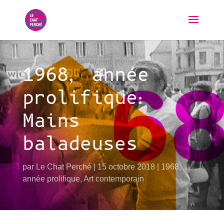
1968, année
prolifique:
Mains
baladeuses
par
Le Chat Perché
15 octobre 2018
1968,
année prolifique
,
Art contemporain