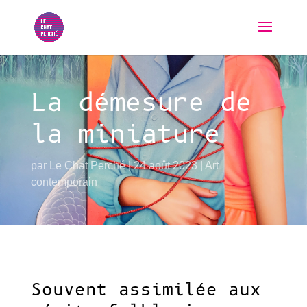
La démesure de
la miniature
par
Le Chat Perché
24 août 2023
Art
contemporain
Souvent assimilée aux